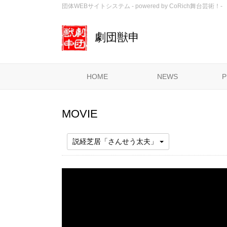
団体WEBサイトシステム - powered by
CoRich舞台芸術！-
劇団獣申
HOME
NEWS
P
MOVIE
説経芝居「さんせう太夫」