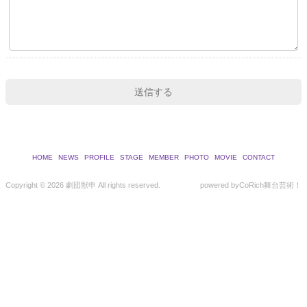
HOME
NEWS
PROFILE
STAGE
MEMBER
PHOTO
MOVIE
CONTACT
Copyright ©
2026 劇団獣申 All rights reserved.
powered by
CoRich舞台芸術！