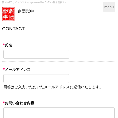
団体WEBサイトシステム - powered by
CoRich舞台芸術！-
T
menu
劇団獣申
o
g
g
l
CONTACT
e
n
a
*
氏名
v
i
g
a
*
メールアドレス
t
i
o
n
回答はご入力いただいたメールアドレスに返信いたします。
*
お問い合わせ内容